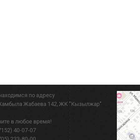
находимся по адресу
 Жамбыла Жабаева 142, ЖК "Кызылжар"
ите в любое время!
7152) 40-07-07
705) 233-80-00