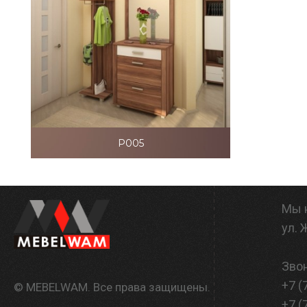
P005
Мы 
ул.
Звон
+7 (
© MEBELWAM. Все права защищены.
+7 (