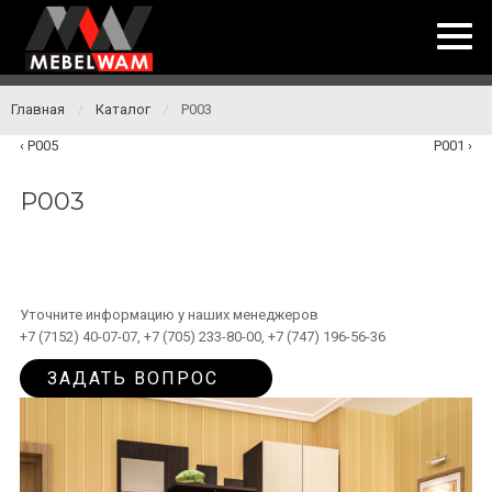
Главная
Каталог
P003
/
/
P005
P001
P003
Уточните информацию у наших менеджеров
+7 (7152) 40-07-07, +7 (705) 233-80-00, +7 (747) 196-56-36
ЗАДАТЬ ВОПРОС