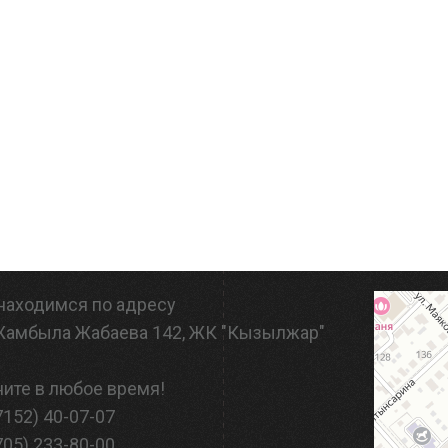
находимся по адресу
 Жамбыла Жабаева 142, ЖК "Кызылжар"
ите в любое время!
7152) 40-07-07
705) 233-80-00