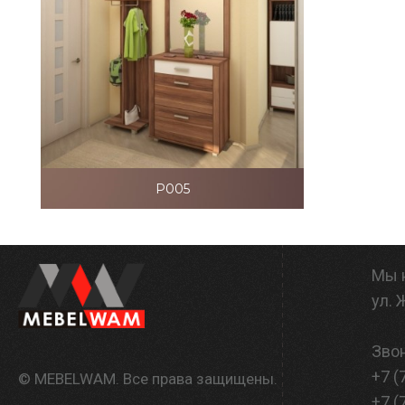
P005
Мы 
ул.
Звон
+7 (
© MEBELWAM. Все права защищены.
+7 (