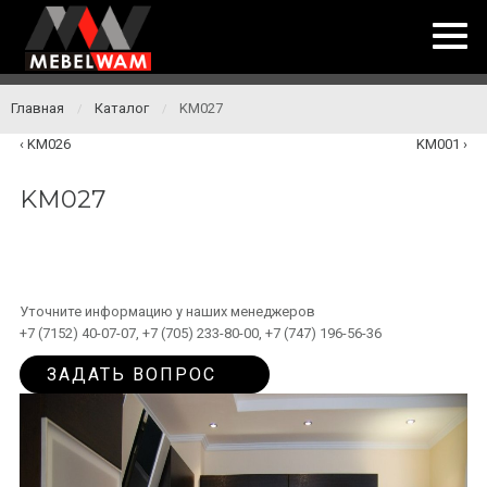
Главная
Каталог
KM027
/
/
KM026
KM001
KM027
Уточните информацию у наших менеджеров
+7 (7152) 40-07-07, +7 (705) 233-80-00, +7 (747) 196-56-36
ЗАДАТЬ ВОПРОС