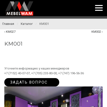
Главная
Каталог
KM001
/
/
KM027
KM002
KM001
Уточните информацию у наших менеджеров
+7 (7152) 40-07-07, +7 (705) 233-80-00, +7 (747) 196-56-36
ЗАДАТЬ ВОПРОС