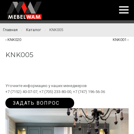
Главная
Каталог
KNK005
/
/
KNK020
KNK001
KNK005
Уточните информацию у наших менеджеров
+7 (7152) 40-07-07, +7 (705) 233-80-00, +7 (747) 196-56-36
ЗАДАТЬ ВОПРОС